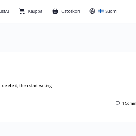
usivu
Kauppa
Ostoskori
Suomi
delete it, then start writing!
1
Comm