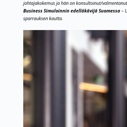
johtajakokemus ja hän on konsultoinut/valmentanut yl
Business Simuloinnin edelläkävijä Suomessa
– U
sparrauksen kautta.