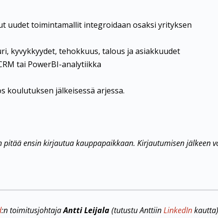
t uudet toimintamallit integroidaan osaksi yrityksen
uri, kyvykkyydet, tehokkuus, talous ja asiakkuudet
 CRM tai PowerBI-analytiikka
s koulutuksen jälkeisessä arjessa.
 pitää ensin kirjautua kauppapaikkaan. Kirjautumisen jälkeen v
d
:n toimitusjohtaja
Antti Leijala
(tutustu Anttiin
LinkedIn
kautta)