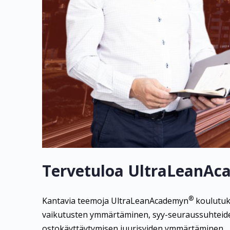
Tervetuloa UltraLeanAc
®
Kantavia teemoja UltraLeanAcademyn
koulutuks
vaikutusten ymmärtäminen, syy-seuraussuhteiden
ostokäyttäytymisen juurisyiden ymmärtäminen.