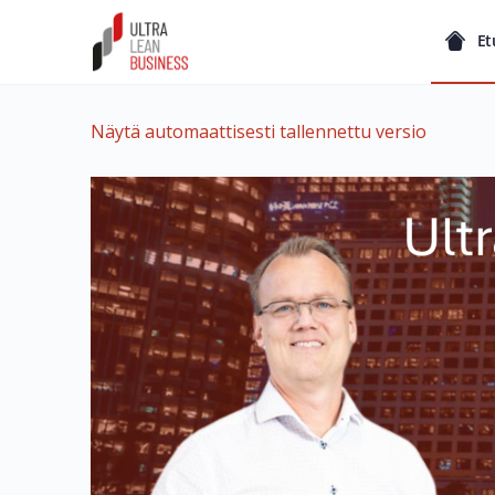
Et
Näytä automaattisesti tallennettu versio