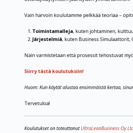
Vain harvoin koulutamme pelkkää teoriaa – opitu
Toimintamalleja
, kuten johtaminen, kulttu
Järjestelmiä
, kuten Business Simulaattorit,
Näin varmistetaan että prosessit tehostuvat myö
Siirry tästä koulutuksiin!
Huom: Kun käytät alustaa ensimmäistä kertaa, sinun
Tervetuloa!
Koulutukset on toteuttanut
UltraLeanBusiness Oy Lt